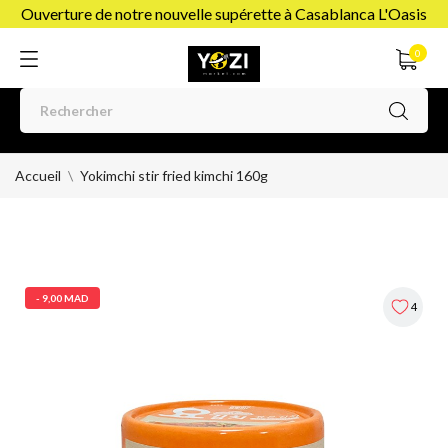
Ouverture de notre nouvelle supérette à Casablanca L'Oasis
0
Accueil
Yokimchi stir fried kimchi 160g
- 9,00 MAD
4