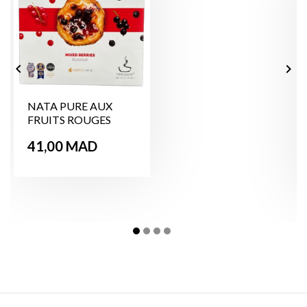


NATA PURE AUX
FRUITS ROUGES
240g
Prix
41,00 MAD