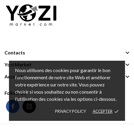

Contacts

Yozi Market
Nous utilisons des cookies pour garantir le bon

Account
fonctionnement de notre site Web et améliorer
votre expérience sur notre site. Vous pouvez
choisir si vous souhaitez ou non consentir à
Follow Us
l'utilisation des cookies via les options ci-dessous.
PRIVACY POLICY
ACCEPTER
done
© 2026 - Ecommerce software by
Edarlabs
™