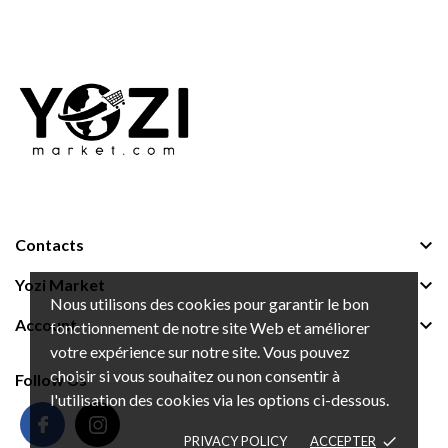

Contacts

Yozi Market
Nous utilisons des cookies pour garantir le bon

Account
fonctionnement de notre site Web et améliorer
votre expérience sur notre site. Vous pouvez
choisir si vous souhaitez ou non consentir à
Follow Us
l'utilisation des cookies via les options ci-dessous.
PRIVACY POLICY
ACCEPTER
done