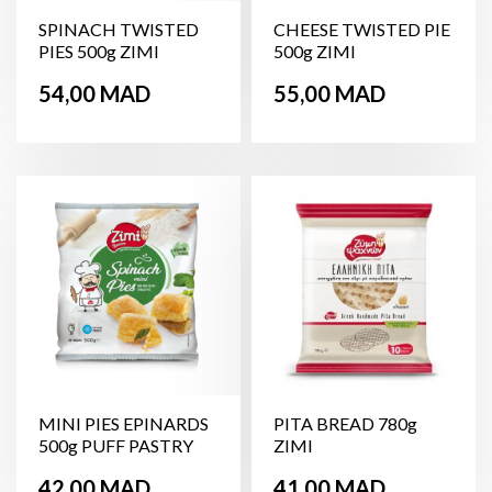
SPINACH TWISTED
CHEESE TWISTED PIE
PIES 500g ZIMI
500g ZIMI
Prix
Prix
54,00 MAD
55,00 MAD
MINI PIES EPINARDS
PITA BREAD 780g
500g PUFF PASTRY
ZIMI
ZIMI
Prix
Prix
42,00 MAD
41,00 MAD