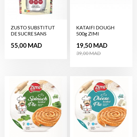
ZUSTO SUBSTITUT
KATAIFI DOUGH
DE SUCRE SANS
500g ZIMI
GLUTEN...
Prix
Prix
Prix
55,00 MAD
19,50 MAD
de
39,00 MAD
base