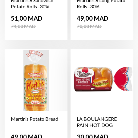
Martin's 8 Sandwich
Martin's 8 Long Potato
Potato Rolls -30%
Rolls -30%
Prix
Prix
Prix
Prix
51,00 MAD
49,00 MAD
de
de
74,00 MAD
70,00 MAD
base
base
Martin's Potato Bread
LA BOULANGERE
PAIN HOT DOG
BRIOCHE *6
Prix
Prix
49,00 MAD
30,00 MAD