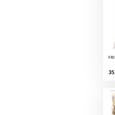
FRI
Pr
35