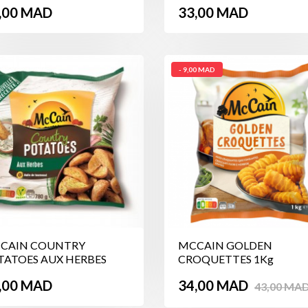
ix
Prix
,00 MAD
33,00 MAD
- 9,00 MAD
CAIN COUNTRY
MCCAIN GOLDEN
TATOES AUX HERBES
CROQUETTES 1Kg
0g
ix
Prix
Prix
,00 MAD
34,00 MAD
43,00 MA
de