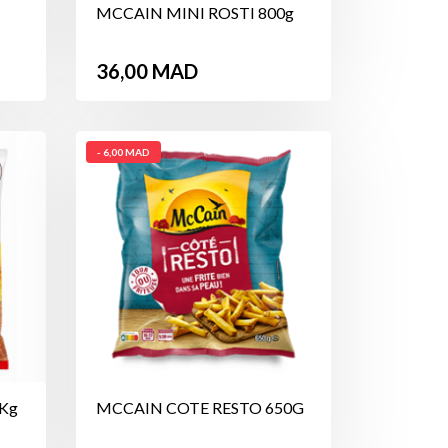
MCCAIN MINI ROSTI 800g
Prix
36,00 MAD
- 6,00 MAD
Kg
MCCAIN COTE RESTO 650G