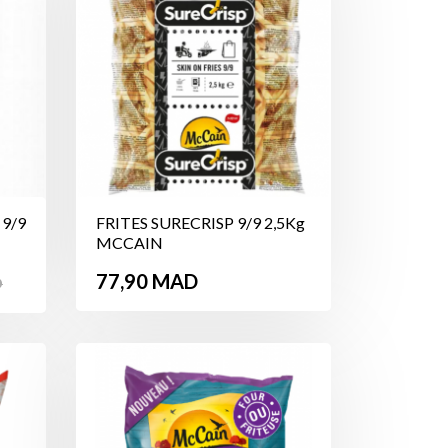
9/9
FRITES SURECRISP 9/9 2,5Kg
MCCAIN
Prix
77,90 MAD
D