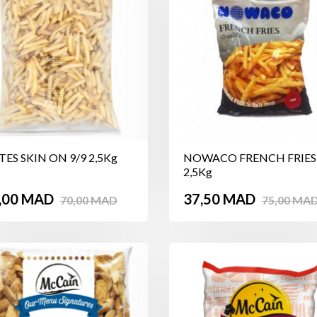
TES SKIN ON 9/9 2,5Kg
NOWACO FRENCH FRIES 
2,5Kg
ix
Prix
Prix
Prix
,00 MAD
37,50 MAD
70,00 MAD
75,00 MA
de
de
base
base