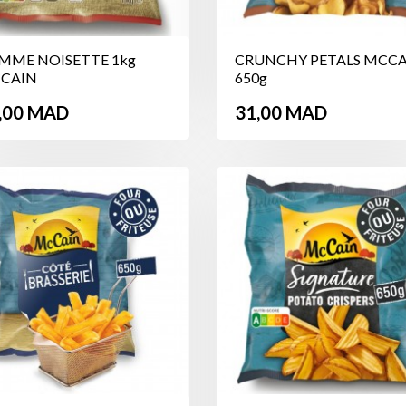
MME NOISETTE 1kg
CRUNCHY PETALS MCC
CAIN
650g
ix
Prix
,00 MAD
31,00 MAD