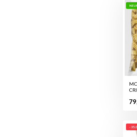
NEU
MC
CRI
Pr
79
- 35