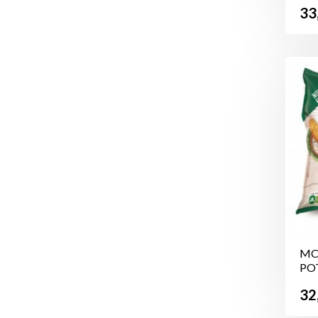
Pr
33
MC
PO
78
Pr
32