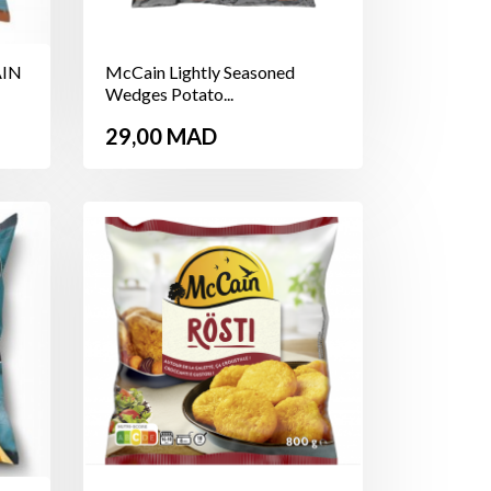
AIN
McCain Lightly Seasoned
Wedges Potato...
Prix
29,00 MAD