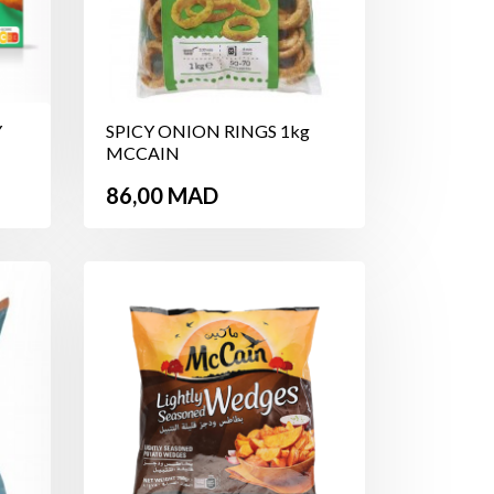
Y
SPICY ONION RINGS 1kg
MCCAIN
Prix
86,00 MAD