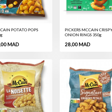
CAIN POTATO POPS
PICKERS MCCAIN CRISP
0g
ONION RINGS 350g
ix
Prix
,00 MAD
28,00 MAD