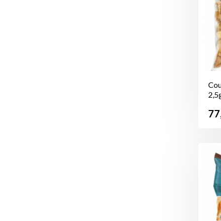
Cou
2,5
Pr
77