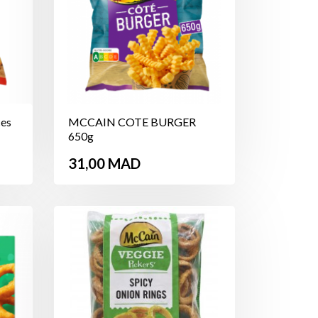
ces
MCCAIN COTE BURGER
650g
Prix
31,00 MAD