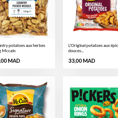
ntry potatoes aux herbes
L'Original potatoes aux épi
g Mccain
douces...
ix
Prix
,00 MAD
33,00 MAD