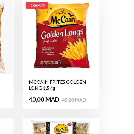
- 5,00 MAD
MCCAIN FRITES GOLDEN
LONG 1,5Kg
Prix
Prix
40,00 MAD
45,00 MAD
de
base