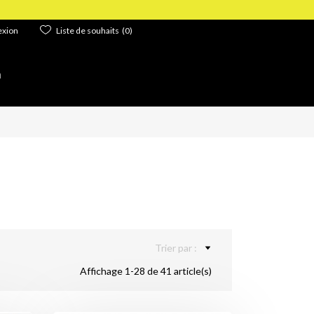
0,00 MAD
xion
Liste de souhaits
(0)
n
Trier par :
Affichage 1-28 de 41 article(s)