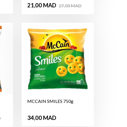
Prix
Prix
21,00 MAD
27,00 MAD
de
base
MCCAIN SMILES 750g
Prix
34,00 MAD
D