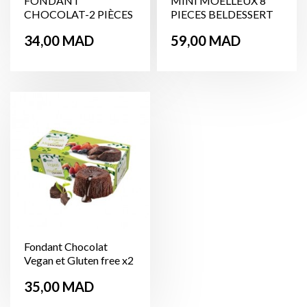
FONDANT
MINI MOELLEUX 8
CHOCOLAT-2 PIÈCES
PIECES BELDESSERT
Prix
Prix
34,00 MAD
59,00 MAD
Fondant Chocolat
Vegan et Gluten free x2
Prix
35,00 MAD