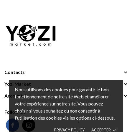

Contacts

Yozi Market
Nous utilisons des cookies pour garantir le bon

Account
fonctionnement de notre site Web et améliorer
votre expérience sur notre site. Vous pouvez
choisir si vous souhaitez ou non consentir à
Follow Us
l'utilisation des cookies via les options ci-dessous.
PRIVACY POLICY
ACCEPTER
done