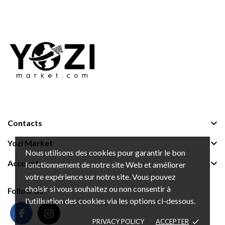

Contacts

Yozi Market
Nous utilisons des cookies pour garantir le bon

Account
fonctionnement de notre site Web et améliorer
votre expérience sur notre site. Vous pouvez
choisir si vous souhaitez ou non consentir à
Follow Us
l'utilisation des cookies via les options ci-dessous.
PRIVACY POLICY
ACCEPTER
done