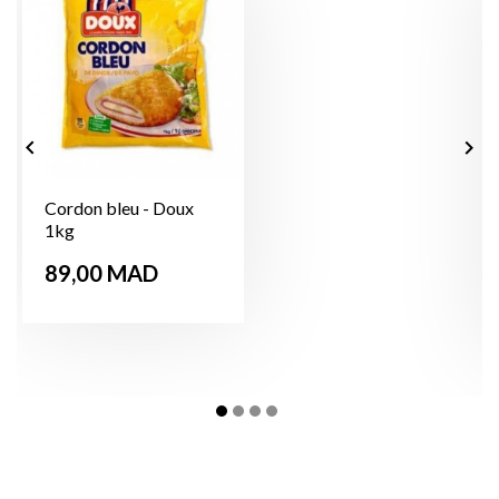


Cordon bleu - Doux
1kg
Prix
89,00 MAD