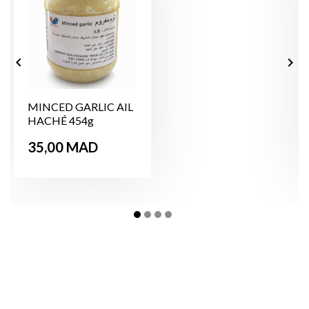


MINCED GARLIC AIL
HACHÉ 454g
Prix
35,00 MAD